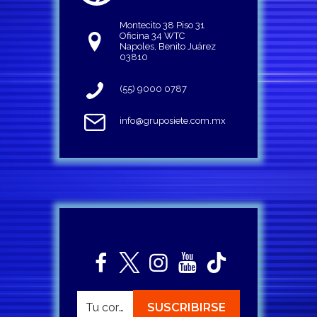
Montecito 38 Piso 31
Oficina 34 WTC
Napoles, Benito Juárez
03810
(55) 9000 0787
info@gruposiete.com.mx