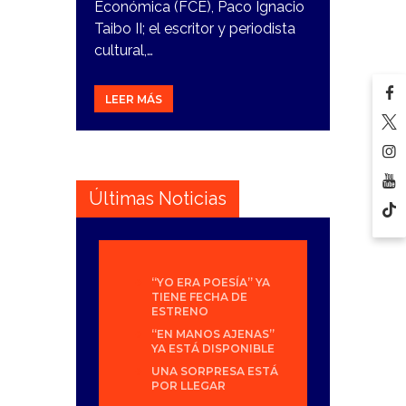
Económica (FCE), Paco Ignacio
Taibo II; el escritor y periodista
cultural,…
LEER MÁS
Últimas Noticias
“YO ERA POESÍA” YA
TIENE FECHA DE
ESTRENO
“EN MANOS AJENAS”
YA ESTÁ DISPONIBLE
UNA SORPRESA ESTÁ
POR LLEGAR