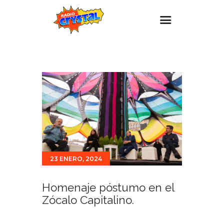
Inicio – Radio Crystal
Estaciones
Eventos
Promociones
Noticias
Para ti
23 ENERO, 2024
Contacto
Homenaje póstumo en el
Zócalo Capitalino.