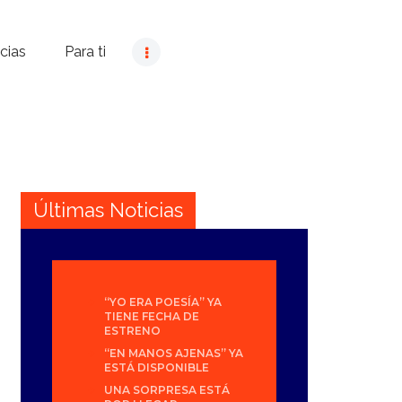
cias
Para ti
Últimas Noticias
“YO ERA POESÍA” YA
TIENE FECHA DE
ESTRENO
“EN MANOS AJENAS” YA
ESTÁ DISPONIBLE
UNA SORPRESA ESTÁ