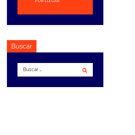
POR LLEGAR
Buscar
Buscar: