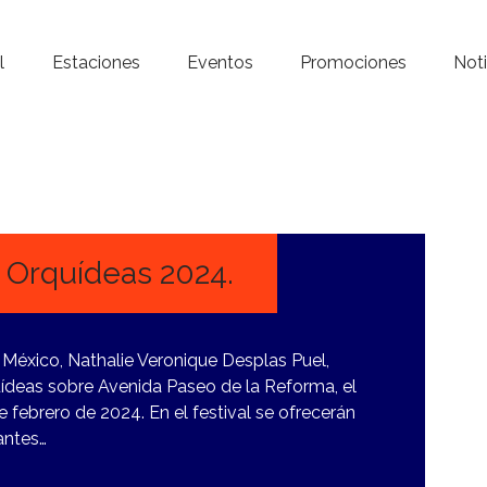
Inicio – Radio Crystal
l
Estaciones
Eventos
Promociones
Noti
Estaciones
Eventos
Promociones
Noticias
e Orquídeas 2024.
Para ti
 México, Nathalie Veronique Desplas Puel,
Contacto
quídeas sobre Avenida Paseo de la Reforma, el
febrero de 2024. En el festival se ofrecerán
antes…