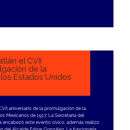
lán el CVII
lgación de la
e los Estados Unidos
II aniversario de la promulgación de la
dos Mexicanos de 1917. La Secretaria del
 encabezó este evento cívico, además realizó
n del Alcalde Edgar González. La funcionaria