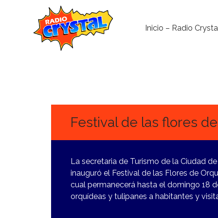
Inicio – Radio Crysta
7
FEBRERO,
2024
Festival de las flores d
La secretaria de Turismo de la Ciudad de
inauguró el Festival de las Flores de Or
cual permanecerá hasta el domingo 18 de 
orquídeas y tulipanes a habitantes y visit