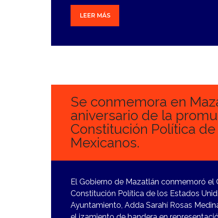
LEER MÁS
6
FEBRERO,
2024
Se conmemora en Mazat
aniversario de la promu
Constitución Política d
Mexicanos.
El Gobierno de Mazatlán conmemoró el CV
Constitución Política de los Estados Uni
Ayuntamiento, Adda Sarahí Rosas Medina
el izamiento de bandera en representació