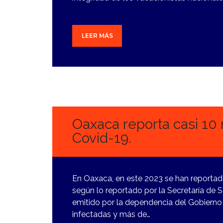
LEER MÁS
26
DICIEMBRE,
2023
Oaxaca reporta casi 10 
Covid-19.
En Oaxaca, en este 2023 se han reporta
según lo reportado por la Secretaría de S
emitido por la dependencia del Gobierno 
infectadas y más de…