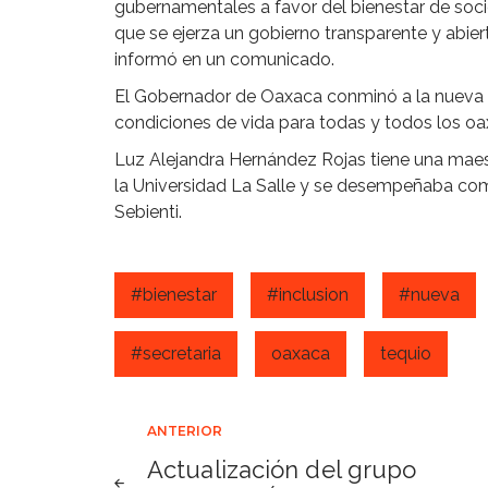
gubernamentales a favor del bienestar de soc
que se ejerza un gobierno transparente y abier
informó en un comunicado.
El Gobernador de Oaxaca conminó a la nueva tit
condiciones de vida para todas y todos los o
Luz Alejandra Hernández Rojas tiene una maest
la Universidad La Salle y se desempeñaba como
Sebienti.
#bienestar
#inclusion
#nueva
#secretaria
oaxaca
tequio
Navegación
ANTERIOR
Actualización del grupo