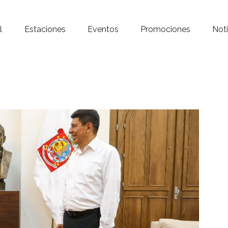
Inicio – Radio Crystal
l
Estaciones
Eventos
Promociones
Noti
Estaciones
Eventos
Promociones
Noticias
Para ti
Contacto