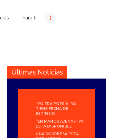
cias
Para ti
Últimas Noticias
“YO ERA POESÍA” YA
TIENE FECHA DE
ESTRENO
“EN MANOS AJENAS” YA
ESTÁ DISPONIBLE
UNA SORPRESA ESTÁ