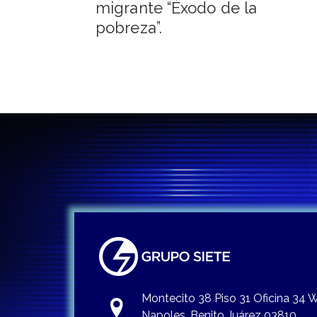
de
migrante “Éxodo de la
pobreza”.
entradas
Montecito 38 Piso 31 Oficina 34
Napoles, Benito Juárez 03810