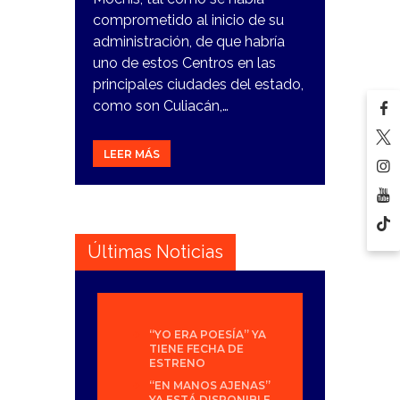
comprometido al inicio de su
administración, de que habría
uno de estos Centros en las
principales ciudades del estado,
como son Culiacán,…
LEER MÁS
Últimas Noticias
“YO ERA POESÍA” YA
TIENE FECHA DE
ESTRENO
“EN MANOS AJENAS”
YA ESTÁ DISPONIBLE