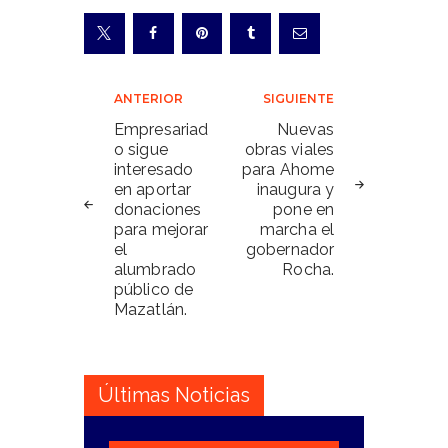
Navegación
ANTERIOR
SIGUIENTE
de
Empresariad
Nuevas
o sigue
obras viales
entradas
interesado
para Ahome
en aportar
inaugura y
donaciones
pone en
para mejorar
marcha el
el
gobernador
alumbrado
Rocha.
público de
Mazatlán.
Últimas Noticias