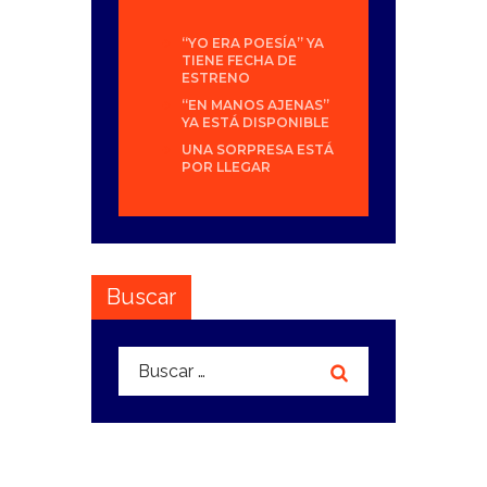
“YO ERA POESÍA” YA
TIENE FECHA DE
ESTRENO
“EN MANOS AJENAS”
YA ESTÁ DISPONIBLE
UNA SORPRESA ESTÁ
POR LLEGAR
Buscar
Buscar: