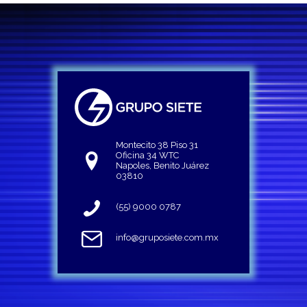
Montecito 38 Piso 31
Oficina 34 WTC
Napoles, Benito Juárez
03810
(55) 9000 0787
info@gruposiete.com.mx