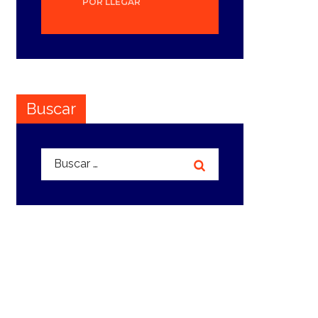
POR LLEGAR
Buscar
Buscar: