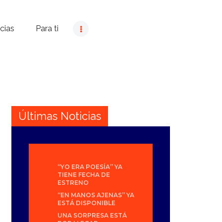
cias
Para ti
Últimas Noticias
“YO ERA POESÍA” YA
TIENE FECHA DE
ESTRENO
“EN MANOS AJENAS” YA
ESTÁ DISPONIBLE
UNA SORPRESA ESTÁ