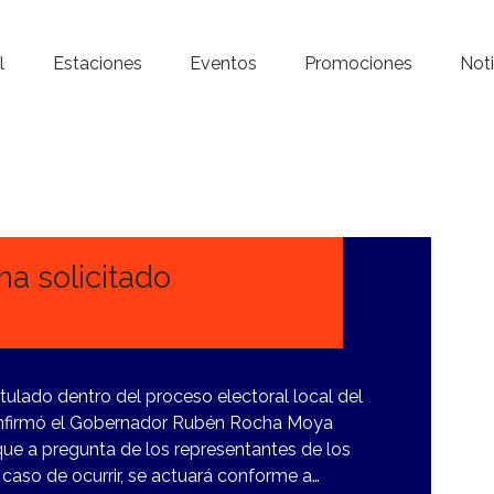
Inicio – Radio Crystal
l
Estaciones
Eventos
Promociones
Noti
Estaciones
Eventos
Promociones
Noticias
ha solicitado
.
Para ti
Contacto
lado dentro del proceso electoral local del
confirmó el Gobernador Rubén Rocha Moya
ue a pregunta de los representantes de los
caso de ocurrir, se actuará conforme a…