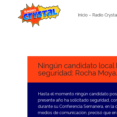
Inicio – Radio Crysta
12
MARZO,
2024
Ningún candidato local 
seguridad: Rocha Moya
Hasta el momento ningún candidato postu
presente año ha solicitado seguridad, 
durante su Conferencia Semanera, en la q
medios de comunicación, precisó que en 