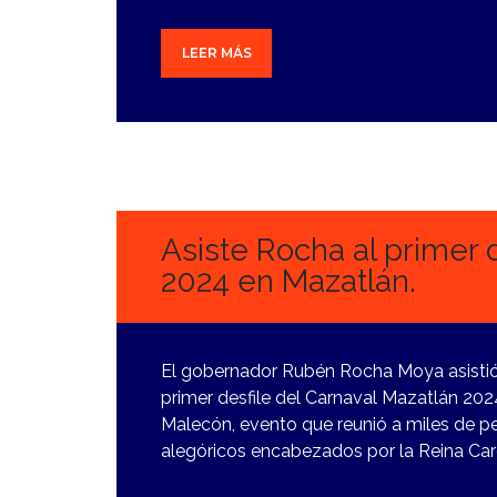
LEER MÁS
12
FEBRERO,
2024
Asiste Rocha al primer 
2024 en Mazatlán.
El gobernador Rubén Rocha Moya asistió 
primer desfile del Carnaval Mazatlán 2024 
Malecón, evento que reunió a miles de pe
alegóricos encabezados por la Reina Car