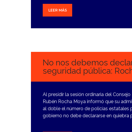
LEER MÁS
9
FEBRERO,
2024
No nos debemos declara
seguridad pública: Roc
Al presidir la sesión ordinaria del Consej
Rubén Rocha Moya informó que su admini
al doble el número de policías estatales 
gobierno no debe declararse en quiebra p