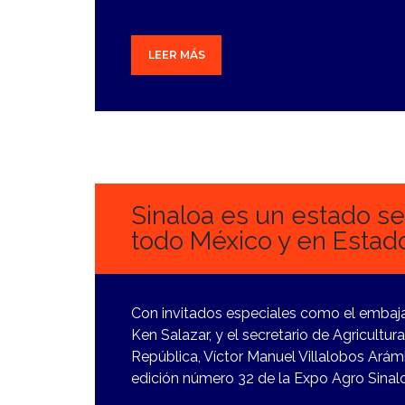
LEER MÁS
22
FEBRERO,
2024
Sinaloa es un estado se
todo México y en Estad
Con invitados especiales como el embaj
Ken Salazar, y el secretario de Agricultur
República, Víctor Manuel Villalobos Ará
edición número 32 de la Expo Agro Sinal