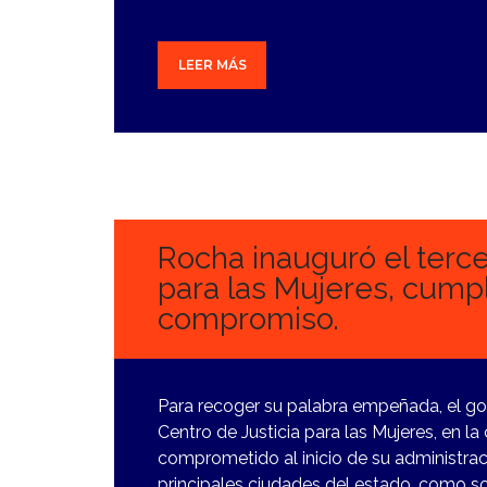
LEER MÁS
28
FEBRERO,
2024
Rocha inauguró el terce
para las Mujeres, cumpl
compromiso.
Para recoger su palabra empeñada, el g
Centro de Justicia para las Mujeres, en l
comprometido al inicio de su administrac
principales ciudades del estado, como so