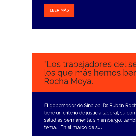
LEER MÁS
13
FEBRERO,
2024
“Los trabajadores del s
los que más hemos ben
Rocha Moya.
El gobernador de Sinaloa, Dr. Rubén Roch
tiene un criterio de justicia laboral, su 
salud es permanente, sin embargo, tamb
tema. En el marco de su…