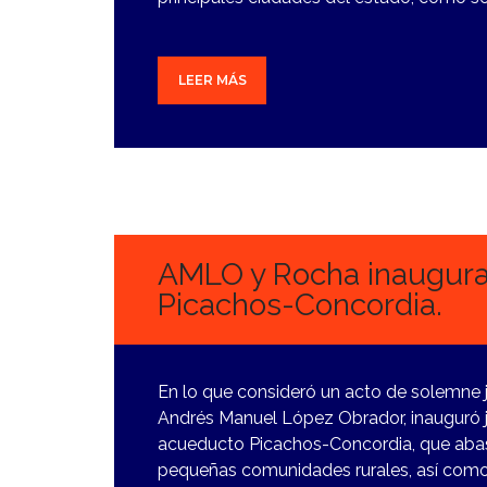
LEER MÁS
26
FEBRERO,
2024
AMLO y Rocha inaugura
Picachos-Concordia.
En lo que consideró un acto de solemne ju
Andrés Manuel López Obrador, inauguró 
acueducto Picachos-Concordia, que aba
pequeñas comunidades rurales, así como