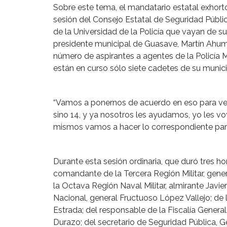
Sobre este tema, el mandatario estatal exhortó
sesión del Consejo Estatal de Seguridad Públi
de la Universidad de la Policía que vayan de su
presidente municipal de Guasave, Martín Ahuma
número de aspirantes a agentes de la Policía M
están en curso sólo siete cadetes de su munici
“Vamos a ponernos de acuerdo en eso para v
sino 14, y ya nosotros les ayudamos, yo les v
mismos vamos a hacer lo correspondiente para l
Durante esta sesión ordinaria, que duró tres ho
comandante de la Tercera Región Militar, gen
la Octava Región Naval Militar, almirante Javie
Nacional, general Fructuoso López Vallejo; de 
Estrada; del responsable de la Fiscalía Gener
Durazo; del secretario de Seguridad Pública, 