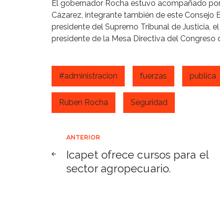
El gobernador Rocha estuvo acompañado por el
Cázarez, integrante también de este Consejo E
presidente del Supremo Tribunal de Justicia, e
presidente de la Mesa Directiva del Congreso 
#administracion
fuerzas
publica
Ruben Rocha
Seguridad
Navegación
ANTERIOR
Icapet ofrece cursos para el
de
sector agropecuario.
entradas