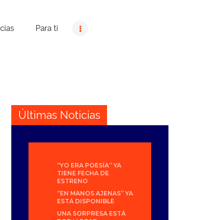
cias
Para ti
Últimas Noticias
“YO ERA POESÍA” YA
TIENE FECHA DE
ESTRENO
“EN MANOS AJENAS” YA
ESTÁ DISPONIBLE
UNA SORPRESA ESTÁ