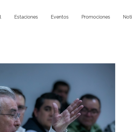
Inicio – Radio Crystal
l
Estaciones
Eventos
Promociones
Noti
Estaciones
Eventos
Promociones
Noticias
Para ti
Contacto