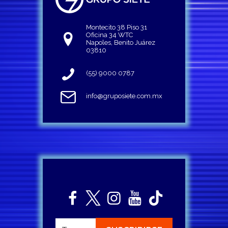
Montecito 38 Piso 31
Oficina 34 WTC
Napoles, Benito Juárez
03810
(55) 9000 0787
info@gruposiete.com.mx