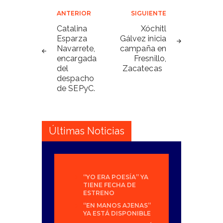
Navegación
ANTERIOR
SIGUIENTE
de
Catalina
Xóchitl
Esparza
Gálvez inicia
entradas
Navarrete,
campaña en
encargada
Fresnillo,
del
Zacatecas
despacho
de SEPyC.
Últimas Noticias
“YO ERA POESÍA” YA
TIENE FECHA DE
ESTRENO
“EN MANOS AJENAS”
YA ESTÁ DISPONIBLE