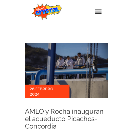
Inicio – Radio Crystal
Estaciones
Eventos
Promociones
Noticias
Para ti
26 FEBRERO,
2024
Contacto
AMLO y Rocha inauguran
el acueducto Picachos-
Concordia.