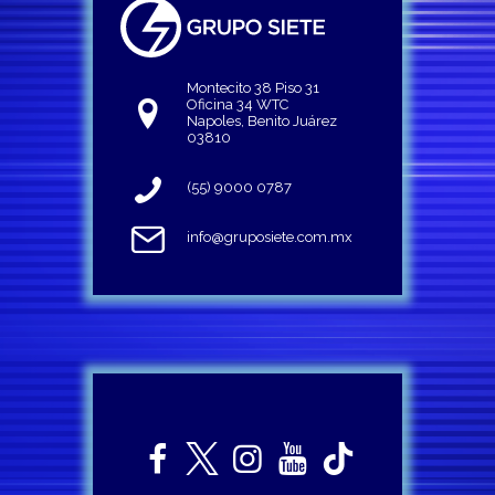
Montecito 38 Piso 31
Oficina 34 WTC
Napoles, Benito Juárez
03810
(55) 9000 0787
info@gruposiete.com.mx