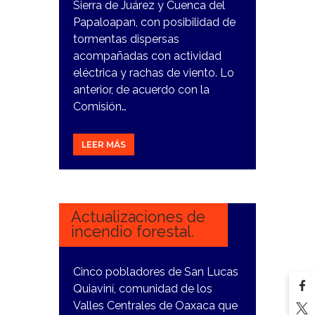
Sierra de Juárez y Cuenca del
Papaloapan, con posibilidad de
tormentas dispersas
acompañadas con actividad
eléctrica y rachas de viento. Lo
anterior, de acuerdo con la
Comisión…
LEER MÁS
1
MARZO,
2024
Actualizaciones de
incendio forestal.
Cinco pobladores de San Lucas
Quiaviní, comunidad de los
Valles Centrales de Oaxaca que