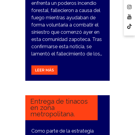
enfrenta un poderos incendio
forestal, fallecieron a causa del
fuego mientras ayudaban de
forma voluntaria a combatir el
siniestro que comenzó ayer en
esta comunidad zapoteca. Tras
confirmarse esta noticia, se
lamentó el fallecimiento de los…
LEER MÁS
29
FEBRERO,
2024
Entrega de tinacos
en zona
metropolitana.
Como parte de la estrategia