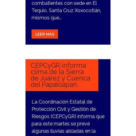
combatientes con sede en El
Tequio, Santa Cruz Xoxocotlán,
mismos que…
LEER MÁS
26
MARZO,
2024
CEPCyGR informa
clima de la Sierra
de Juárez y Cuenca
del Papaloapan.
La Coordinación Estatal de
Protección Civil y Gestión de
Riesgos (CEPCyGR) informa que
para este martes se prevé
algunas lluvias aisladas en la