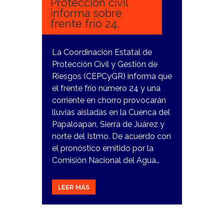
Protección civil
informa sobre
frente frío 24.
La Coordinación Estatal de
Protección Civil y Gestión de
Riesgos (CEPCyGR) informa que
el frente frío número 24 y una
corriente en chorro provocarán
lluvias aisladas en la Cuenca del
Papaloapan, Sierra de Juárez y
norte del Istmo. De acuerdo con
el pronóstico emitido por la
Comisión Nacional del Agua…
LEER MÁS