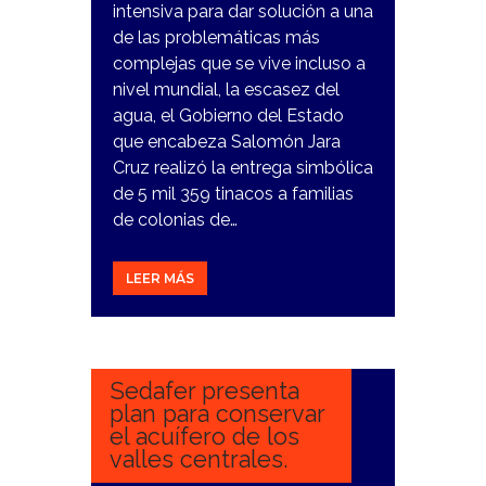
intensiva para dar solución a una
de las problemáticas más
complejas que se vive incluso a
nivel mundial, la escasez del
agua, el Gobierno del Estado
que encabeza Salomón Jara
Cruz realizó la entrega simbólica
de 5 mil 359 tinacos a familias
de colonias de…
LEER MÁS
7
FEBRERO,
2024
Sedafer presenta
plan para conservar
el acuífero de los
valles centrales.