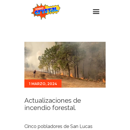
Inicio – Radio Crystal
Estaciones
Eventos
Promociones
Noticias
1 MARZO, 2024
Para ti
Contacto
Actualizaciones de
incendio forestal.
Cinco pobladores de San Lucas