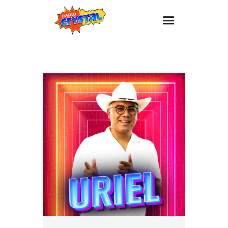
Inicio – Radio Crystal
Estaciones
Eventos
Promociones
Noticias
Para ti
Contacto