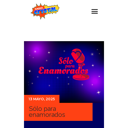
Inicio – Radio Crystal
Estaciones
Eventos
Promociones
Noticias
Para ti
Contacto
13 MAYO, 2025
Sólo para
enamorados