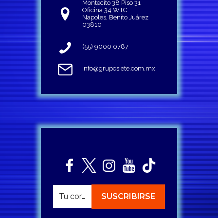
Montecito 38 Piso 31
Oficina 34 WTC
Napoles, Benito Juárez
03810
(55) 9000 0787
info@gruposiete.com.mx