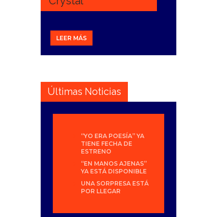
Crystal
LEER MÁS
Últimas Noticias
“YO ERA POESÍA” YA
TIENE FECHA DE
ESTRENO
“EN MANOS AJENAS”
YA ESTÁ DISPONIBLE
UNA SORPRESA ESTÁ
POR LLEGAR