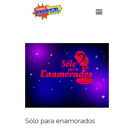
Inicio – Radio Crystal
Estaciones
Eventos
Promociones
Noticias
Para ti
Contacto
Sólo para enamorados