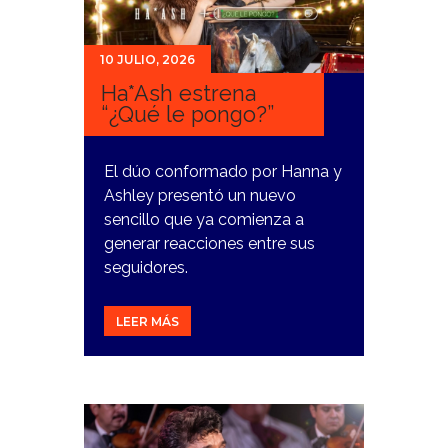
10 JULIO, 2026
Ha*Ash estrena
“¿Qué le pongo?”
El dúo conformado por Hanna y
Ashley presentó un nuevo
sencillo que ya comienza a
generar reacciones entre sus
seguidores.
LEER MÁS