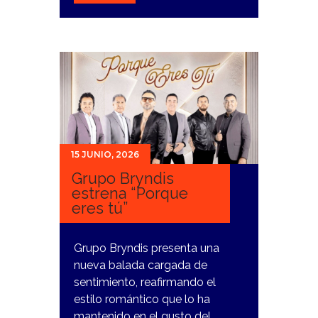
15 JUNIO, 2026
Grupo Bryndis
estrena “Porque
eres tú”
Grupo Bryndis presenta una
nueva balada cargada de
sentimiento, reafirmando el
estilo romántico que lo ha
mantenido en el gusto del