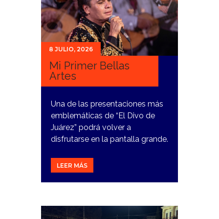
8 JULIO, 2026
Mi Primer Bellas
Artes
Una de las presentaciones más
emblemáticas de “El Divo de
Juárez” podrá volver a
disfrutarse en la pantalla grande.
LEER MÁS