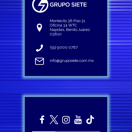
Montecito 38 Piso 31
Oficina 34 WTC
Napoles, Benito Juárez
03810
(55) 9000 0787
info@gruposiete.com.mx