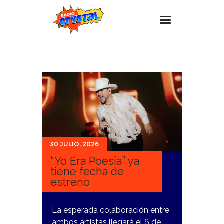
Inicio – Radio Crystal
Estaciones
Eventos
Promociones
Noticias
30 JULIO, 2026
Para ti
“Yo Era Poesía” ya
Contacto
tiene fecha de
estreno
La esperada colaboración entre
ambos artistas llegará el 6 de