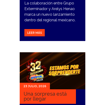
La colaboración entre Grupo
Exterminador y Arelys Henao
marca un nuevo lanzamiento
dentro del regional mexicano.
LEER MÁS
23 JULIO, 2026
Una sorpresa está
por llegar