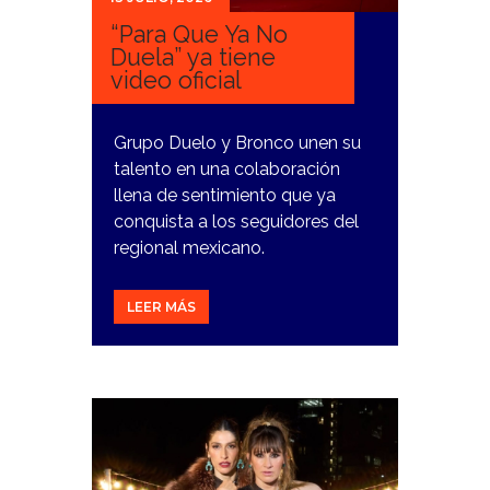
“Para Que Ya No
Duela” ya tiene
video oficial
Grupo Duelo y Bronco unen su
talento en una colaboración
llena de sentimiento que ya
conquista a los seguidores del
regional mexicano.
LEER MÁS