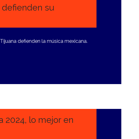
 defienden su
 Tijuana defienden la música mexicana.
a 2024, lo mejor en