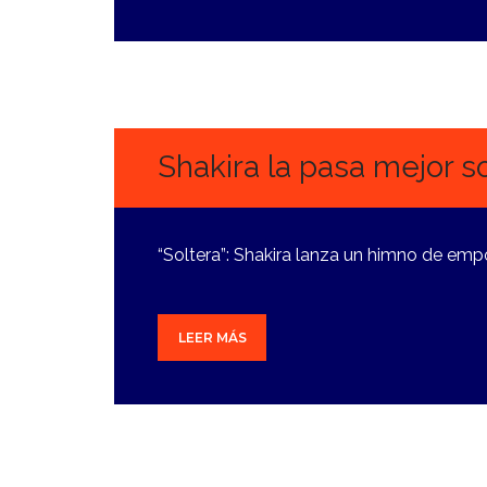
30
SEPTIEMBRE,
2024
Shakira la pasa mejor s
“Soltera”: Shakira lanza un himno de em
LEER MÁS
27
SEPTIEMBRE,
2024