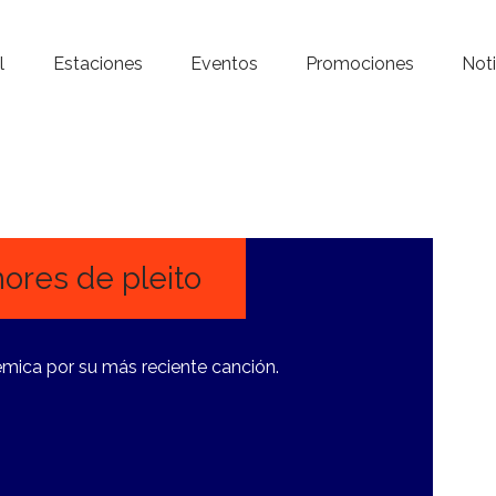
Inicio – Radio Crystal
l
Estaciones
Eventos
Promociones
Noti
Estaciones
Eventos
Promociones
Noticias
ores de pleito
Para ti
lémica por su más reciente canción.
Contacto