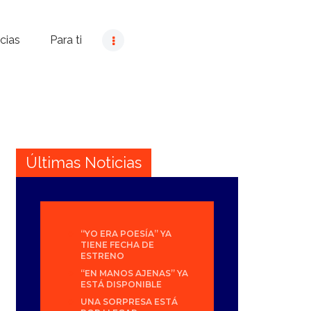
cias
Para ti
Últimas Noticias
“YO ERA POESÍA” YA
TIENE FECHA DE
ESTRENO
“EN MANOS AJENAS” YA
ESTÁ DISPONIBLE
UNA SORPRESA ESTÁ