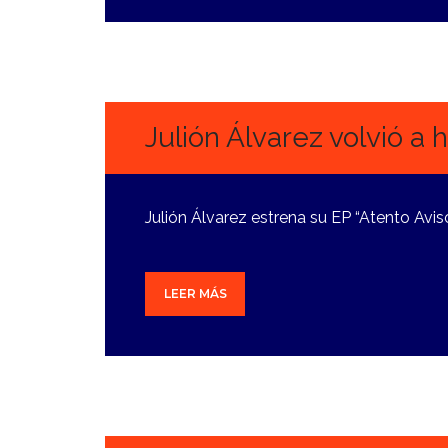
7
OCTUBRE,
2024
Julión Álvarez volvió a
Julión Álvarez estrena su EP “Atento Avi
LEER MÁS
4
OCTUBRE,
2024