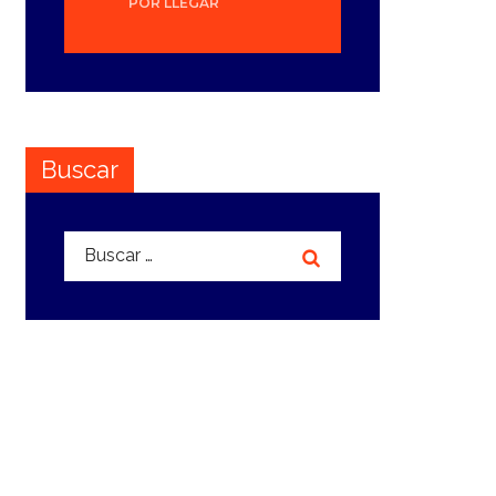
POR LLEGAR
Buscar
Buscar: