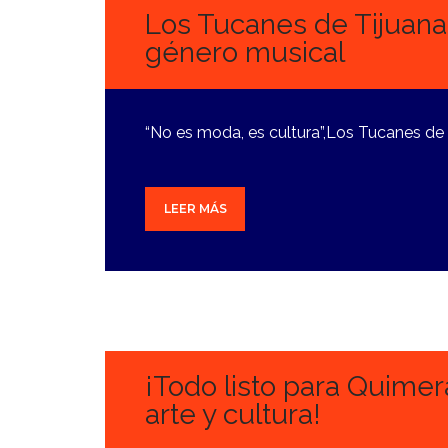
Los Tucanes de Tijuana
género musical
“No es moda, es cultura”,Los Tucanes de
LEER MÁS
3
OCTUBRE,
2024
¡Todo listo para Quimer
arte y cultura!