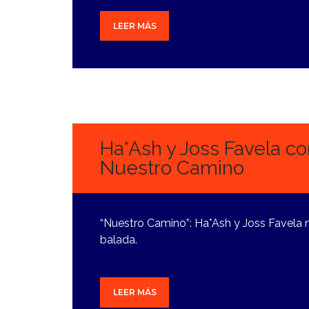
LEER MÁS
2
OCTUBRE,
2024
Ha*Ash y Joss Favela c
Nuestro Camino
“Nuestro Camino”: Ha*Ash y Joss Favela n
balada.
LEER MÁS