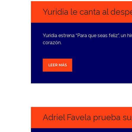
Yuridia le canta al des
Yuridia estrena “Para que seas feliz”, un
corazón.
LEER MÁS
25
SEPTIEMBRE,
2024
Adriel Favela prueba su