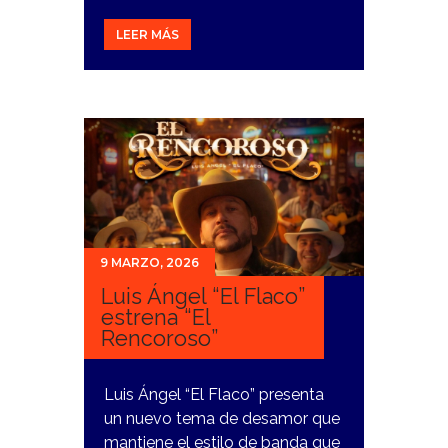
LEER MÁS
9 MARZO, 2026
Luis Ángel “El Flaco”
estrena “El
Rencoroso”
Luis Ángel “El Flaco” presenta
un nuevo tema de desamor que
mantiene el estilo de banda que