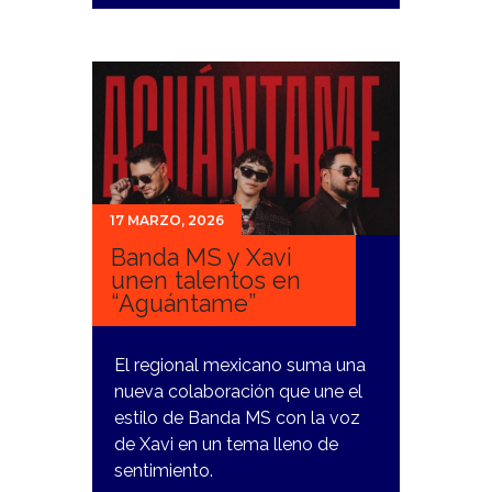
17 MARZO, 2026
Banda MS y Xavi
unen talentos en
“Aguántame”
El regional mexicano suma una
nueva colaboración que une el
estilo de Banda MS con la voz
de Xavi en un tema lleno de
sentimiento.