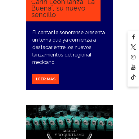
Carín León lanza “La
Buena”, su nuevo
sencillo
El cantante sonorense presenta
un tema que ya comienza a
destacar entre los nuevos
lanzamientos del regional
mexicano.
LEER MÁS