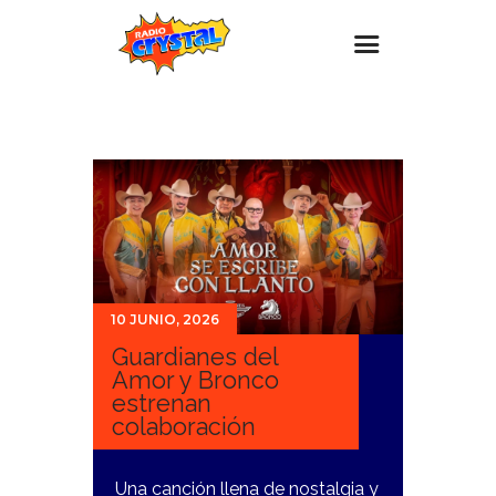
Inicio – Radio Crystal
Estaciones
Eventos
Promociones
Noticias
10 JUNIO, 2026
Para ti
Guardianes del
Contacto
Amor y Bronco
estrenan
colaboración
Una canción llena de nostalgia y