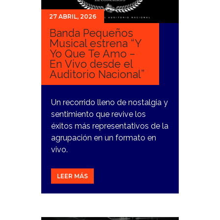
27 ABRIL, 2026
Banda Pequeños
Musical estrena “Y
Yo Que Te Amo –
En Vivo desde el
Auditorio Nacional”
Un recorrido lleno de nostalgia y
sentimiento que revive los
éxitos más representativos de la
agrupación en un formato en
vivo.
LEER MÁS