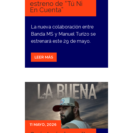
estreno de “Tú Ni
En Cuenta”
La nueva colaboración entre
Banda MS y Manuel Turizo se
estrenará este 29 de mayo.
LEER MÁS
11 MAYO, 2026