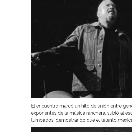
El encuentro marcó un hito de unión entre gen
exponentes de la música ranchera, subió al esc
tumbados, demostrando que el talento mexicano