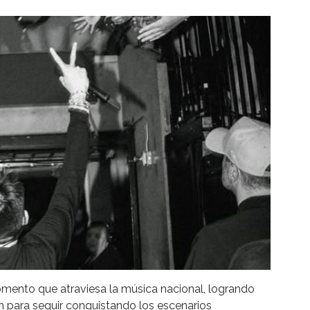
omento que atraviesa la música nacional, logrando
en para seguir conquistando los escenarios