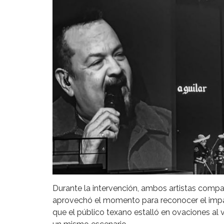
Durante la intervención, ambos artistas compa
aprovechó el momento para reconocer el impac
que el público texano estalló en ovaciones al 