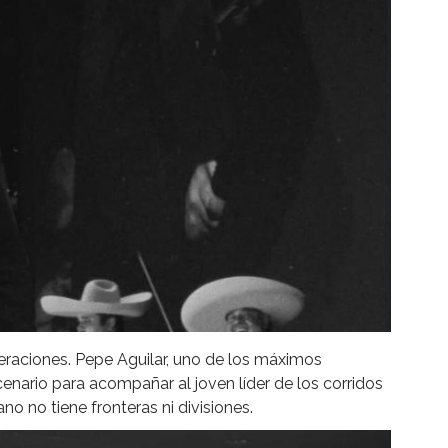
eraciones. Pepe Aguilar, uno de los máximos
enario para acompañar al joven líder de los corridos
 no tiene fronteras ni divisiones.