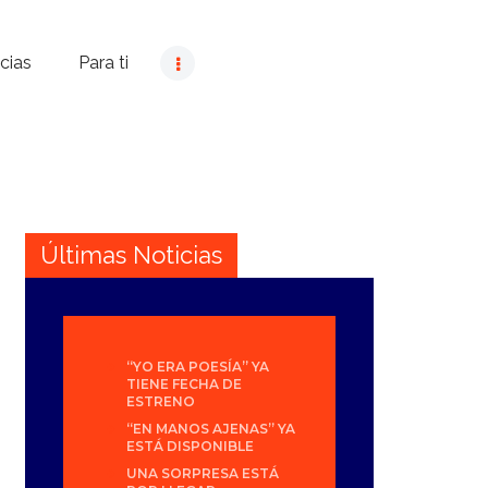
cias
Para ti
Últimas Noticias
“YO ERA POESÍA” YA
TIENE FECHA DE
ESTRENO
“EN MANOS AJENAS” YA
ESTÁ DISPONIBLE
UNA SORPRESA ESTÁ