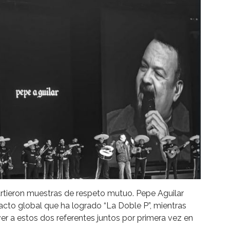
rtieron muestras de respeto mutuo. Pepe Aguilar
to global que ha logrado “La Doble P”, mientras
ver a estos dos referentes juntos por primera vez en