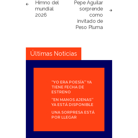
de
Himno del
Pepe Aguilar
mundial
sorprende
entradas
2026
como
invitado de
Peso Pluma
Últimas Noticias
“YO ERA POESÍA” YA
TIENE FECHA DE
ESTRENO
“EN MANOS AJENAS”
YA ESTÁ DISPONIBLE
UNA SORPRESA ESTÁ
POR LLEGAR