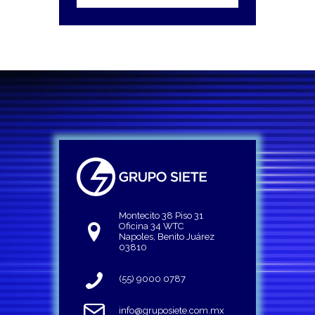
Montecito 38 Piso 31
Oficina 34 WTC
Napoles, Benito Juárez
03810
(55) 9000 0787
info@gruposiete.com.mx