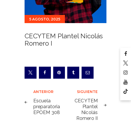
5 AGOSTO, 2025
CECYTEM Plantel Nicolás
Romero I
Navegación
ANTERIOR
SIGUIENTE
de
Escuela
CECYTEM
preparatoria
Plantel
entradas
EPOEM 308
Nicolás
Romero II