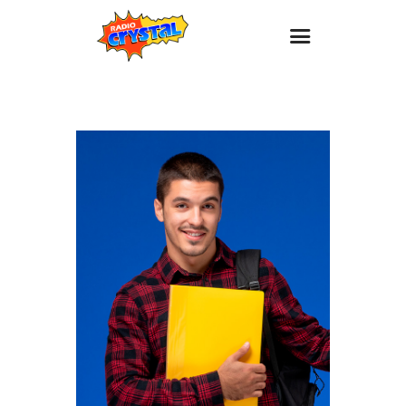
Inicio – Radio Crystal
Estaciones
Eventos
Promociones
Noticias
Para ti
Contacto