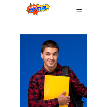
Inicio – Radio Crystal
Estaciones
Eventos
Promociones
Noticias
Para ti
Contacto