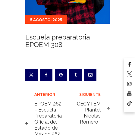
5 AGOSTO, 2025
Escuela preparatoria
EPOEM 308
Navegación
ANTERIOR
SIGUIENTE
de
EPOEM 262
CECYTEM
– Escuela
Plantel
entradas
Preparatoria
Nicolás
Oficial del
Romero I
Estado de
México 262