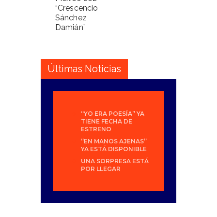
“Crescencio
Sánchez
Damián”
Últimas Noticias
“YO ERA POESÍA” YA
TIENE FECHA DE
ESTRENO
“EN MANOS AJENAS”
YA ESTÁ DISPONIBLE
UNA SORPRESA ESTÁ
POR LLEGAR