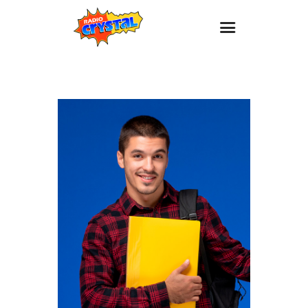
Inicio – Radio Crystal
Estaciones
Eventos
Promociones
Noticias
Para ti
Contacto