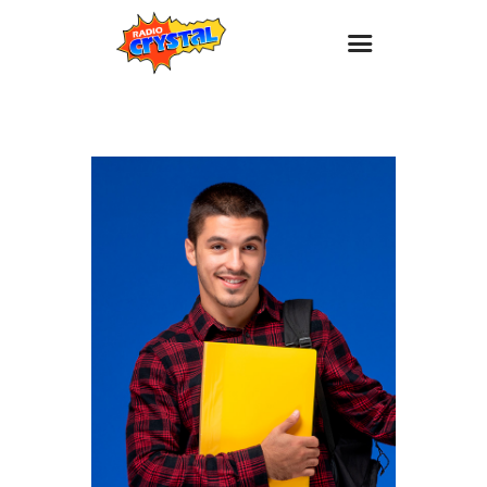
Inicio – Radio Crystal
Estaciones
Eventos
Promociones
Noticias
Para ti
Contacto