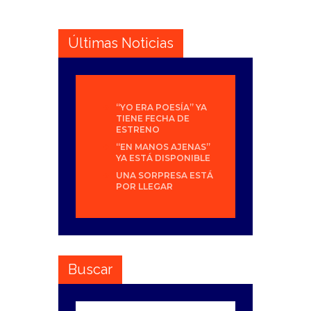
Últimas Noticias
“YO ERA POESÍA” YA
TIENE FECHA DE
ESTRENO
“EN MANOS AJENAS”
YA ESTÁ DISPONIBLE
UNA SORPRESA ESTÁ
POR LLEGAR
Buscar
Buscar: