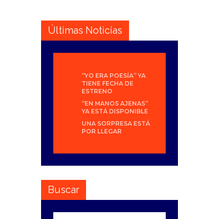
Últimas Noticias
“YO ERA POESÍA” YA
TIENE FECHA DE
ESTRENO
“EN MANOS AJENAS”
YA ESTÁ DISPONIBLE
UNA SORPRESA ESTÁ
POR LLEGAR
Buscar
Buscar: