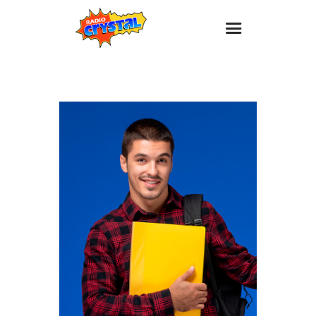
Inicio – Radio Crystal
Estaciones
Eventos
Promociones
Noticias
Para ti
Contacto