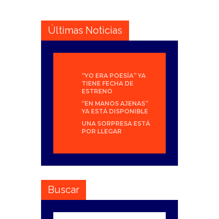
Últimas Noticias
“YO ERA POESÍA” YA
TIENE FECHA DE
ESTRENO
“EN MANOS AJENAS”
YA ESTÁ DISPONIBLE
UNA SORPRESA ESTÁ
POR LLEGAR
Buscar
Buscar: