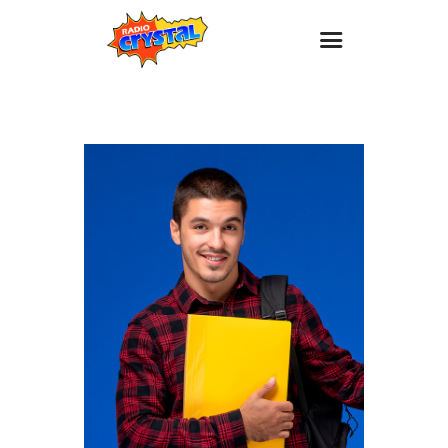
Inicio – Radio Crystal
Estaciones
Eventos
Promociones
Noticias
Para ti
Contacto