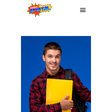
Inicio – Radio Crystal
Estaciones
Eventos
Promociones
Noticias
Para ti
Contacto