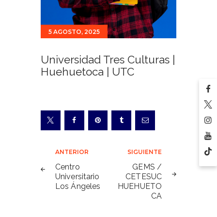
5 AGOSTO, 2025
Universidad Tres Culturas |
Huehuetoca | UTC
Navegación
ANTERIOR
SIGUIENTE
de
Centro
GEMS /
Universitario
CETESUC
entradas
Los Ángeles
HUEHUETO
CA