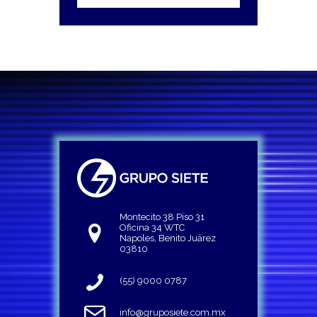
Montecito 38 Piso 31
Oficina 34 WTC
Napoles, Benito Juárez
03810
(55) 9000 0787
info@gruposiete.com.mx