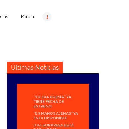
cias
Para ti
Últimas Noticias
“YO ERA POESÍA” YA
TIENE FECHA DE
ESTRENO
“EN MANOS AJENAS” YA
ESTÁ DISPONIBLE
UNA SORPRESA ESTÁ