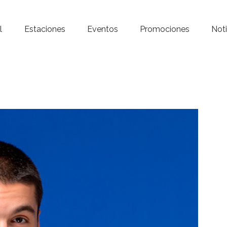
Inicio – Radio Crystal
l
Estaciones
Eventos
Promociones
Noti
Estaciones
Eventos
Promociones
Noticias
Para ti
Contacto