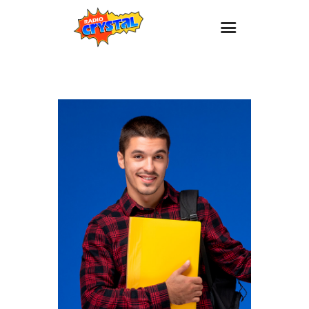
Inicio – Radio Crystal
Estaciones
Eventos
Promociones
Noticias
Para ti
Contacto