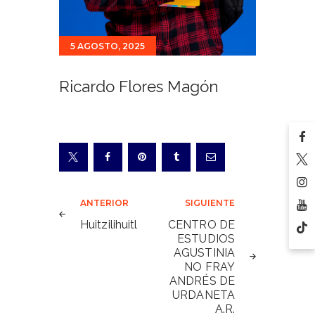
5 AGOSTO, 2025
Ricardo Flores Magón
Navegación
ANTERIOR
SIGUIENTE
de
Huitzilihuitl
CENTRO DE
ESTUDIOS
entradas
AGUSTINIA
NO FRAY
ANDRÉS DE
URDANETA
A.R.