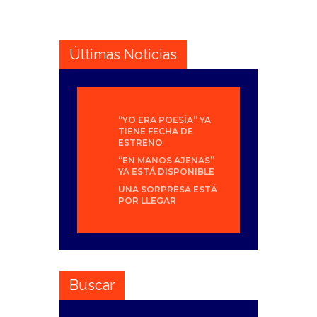
Últimas Noticias
“YO ERA POESÍA” YA
TIENE FECHA DE
ESTRENO
“EN MANOS AJENAS”
YA ESTÁ DISPONIBLE
UNA SORPRESA ESTÁ
POR LLEGAR
Buscar