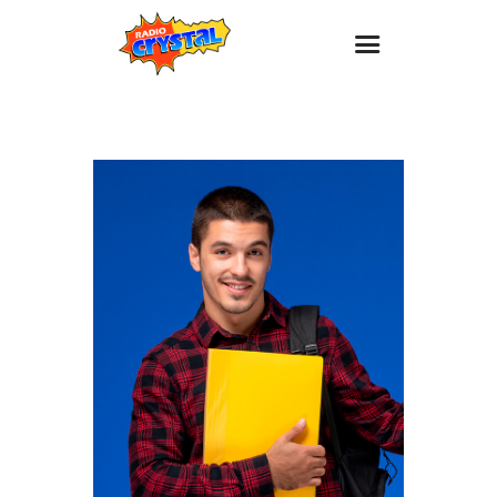
Inicio – Radio Crystal
Estaciones
Eventos
Promociones
Noticias
Para ti
Contacto