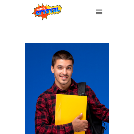
Inicio – Radio Crystal
Estaciones
Eventos
Promociones
Noticias
Para ti
Contacto