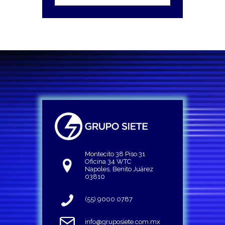
Montecito 38 Piso 31
Oficina 34 WTC
Napoles, Benito Juárez
03810
(55) 9000 0787
info@gruposiete.com.mx