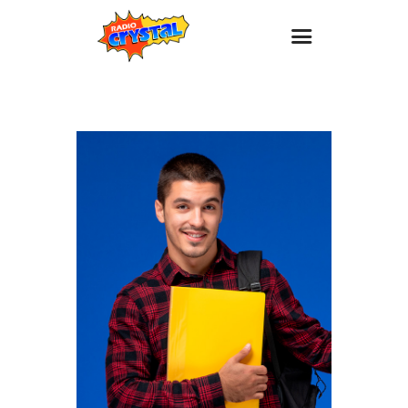
Inicio – Radio Crystal
Estaciones
Eventos
Promociones
Noticias
Para ti
Contacto