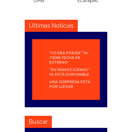
UMB
Ecatepec
Últimas Noticias
“YO ERA POESÍA” YA
TIENE FECHA DE
ESTRENO
“EN MANOS AJENAS”
YA ESTÁ DISPONIBLE
UNA SORPRESA ESTÁ
POR LLEGAR
Buscar