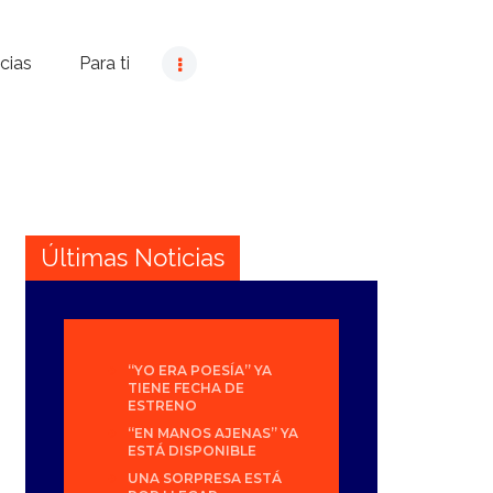
cias
Para ti
Últimas Noticias
“YO ERA POESÍA” YA
TIENE FECHA DE
ESTRENO
“EN MANOS AJENAS” YA
ESTÁ DISPONIBLE
UNA SORPRESA ESTÁ