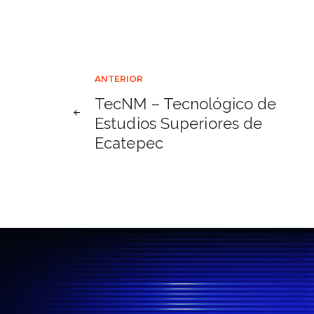
Navegación
ANTERIOR
TecNM – Tecnológico de
de
Estudios Superiores de
Ecatepec
entradas