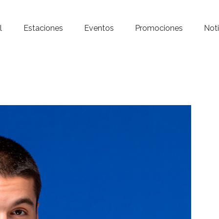
Inicio – Radio Crystal
l
Estaciones
Eventos
Promociones
Noti
Estaciones
Eventos
Promociones
Noticias
Para ti
Contacto