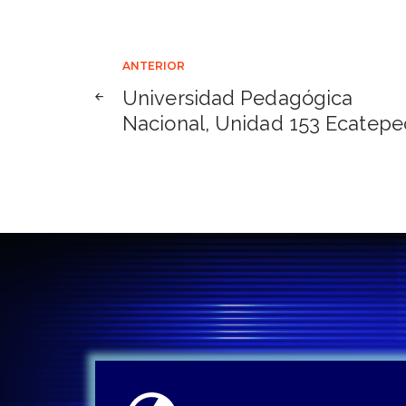
Navegación
ANTERIOR
Universidad Pedagógica
de
Nacional, Unidad 153 Ecatepe
entradas