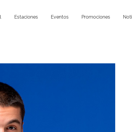
Inicio – Radio Crystal
l
Estaciones
Eventos
Promociones
Noti
Estaciones
Eventos
Promociones
Noticias
Para ti
Contacto