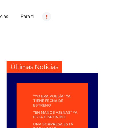
cias
Para ti
Últimas Noticias
“YO ERA POESÍA” YA
TIENE FECHA DE
ESTRENO
“EN MANOS AJENAS” YA
ESTÁ DISPONIBLE
UNA SORPRESA ESTÁ