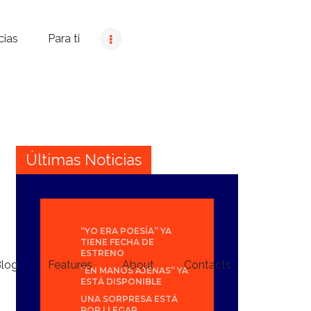
cias
Para ti
Últimas Noticias
“YO ERA POESÍA” YA
TIENE FECHA DE
ESTRENO
log
Features
About
Contacts
“EN MANOS AJENAS” YA
ESTÁ DISPONIBLE
UNA SORPRESA ESTÁ
POR LLEGAR