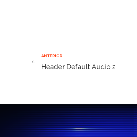
Navegación
ANTERIOR
Header Default Audio 2
de
entradas