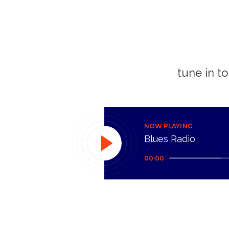
tune in to
NOW PLAYING
Blues Radio
Reproductor
00:00
de
audio