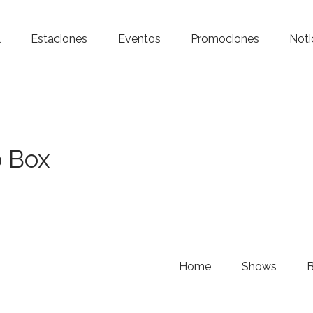
Inicio – Radio Crystal
l
Estaciones
Eventos
Promociones
Noti
Estaciones
Eventos
Promociones
o Box
Noticias
Para ti
Contacto
Home
Shows
B