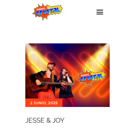
Inicio – Radio Crystal
Estaciones
Eventos
Promociones
Noticias
Para ti
Contacto
2 JUNIO, 2025
JESSE & JOY