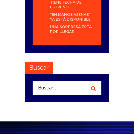
TIENE FECHA DE
ESTRENO
“EN MANOS AJENAS”
YA ESTÁ DISPONIBLE
UNA SORPRESA ESTÁ
POR LLEGAR
Buscar
Buscar: