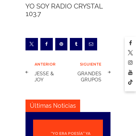
YO SOY RADIO CRYSTAL
103.7
Navegación
ANTERIOR
SIGUIENTE
de
JESSE &
GRANDES
JOY
GRUPOS
entradas
Últimas Noticias
“YO ERA POESÍA” YA