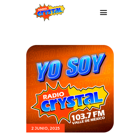
Inicio – Radio Crystal
Estaciones
Eventos
Promociones
Noticias
Para ti
Contacto
2 JUNIO, 2025