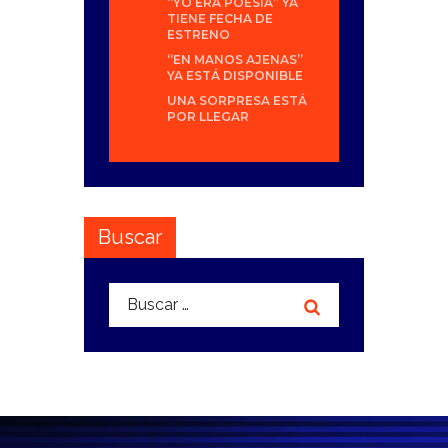
“YO ERA POESÍA” YA
TIENE FECHA DE
ESTRENO
“EN MANOS AJENAS”
YA ESTÁ DISPONIBLE
UNA SORPRESA ESTÁ
POR LLEGAR
Buscar
Buscar: