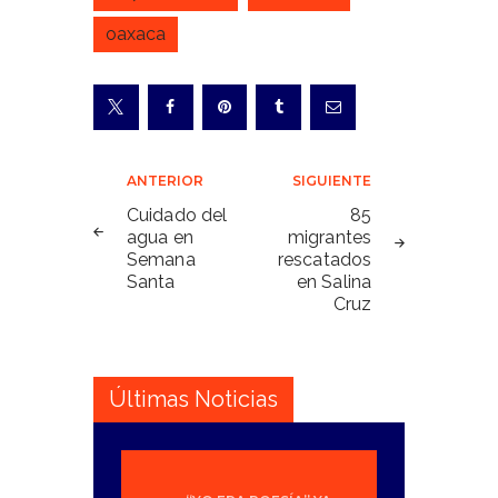
oaxaca
Navegación
ANTERIOR
SIGUIENTE
de
Cuidado del
85
agua en
migrantes
entradas
Semana
rescatados
Santa
en Salina
Cruz
Últimas Noticias