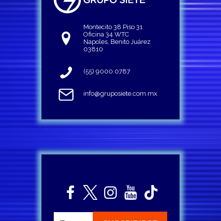
Montecito 38 Piso 31
Oficina 34 WTC
Napoles, Benito Juárez
03810
(55) 9000 0787
info@gruposiete.com.mx