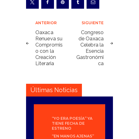
Navegación
ANTERIOR
SIGUIENTE
de
Oaxaca
Congreso
Renueva su
de Oaxaca
entradas
Compromis
Celebra la
o con la
Esencia
Creación
Gastronómi
Literaria
ca
Últimas Noticias
“YO ERA POESÍA” YA
TIENE FECHA DE
ESTRENO
“EN MANOS AJENAS”