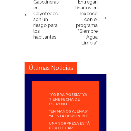
de
Gasolineras
Entregan
en
tinacos en
entradas
Coyotepec
Texcoco
son un
con el
riesgo para
programa
los
“Siempre
habitantes
Agua
Limpia”
Últimas Noticias
“YO ERA POESÍA” YA
TIENE FECHA DE
ESTRENO
“EN MANOS AJENAS”
YA ESTÁ DISPONIBLE
UNA SORPRESA ESTÁ
POR LLEGAR