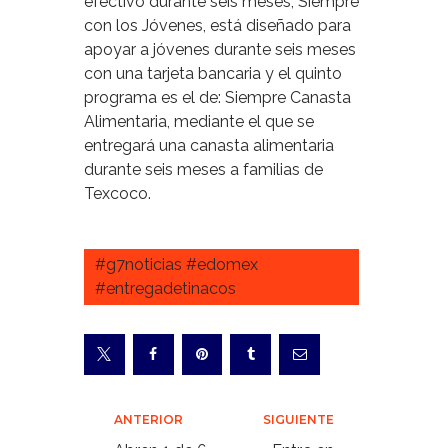
efectivo durante seis meses; Siempre
con los Jóvenes, está diseñado para
apoyar a jóvenes durante seis meses
con una tarjeta bancaria y el quinto
programa es el de: Siempre Canasta
Alimentaria, mediante el que se
entregará una canasta alimentaria
durante seis meses a familias de
Texcoco.
#g7noticias #edomex
#entregadetinacos
Navegación
ANTERIOR
SIGUIENTE