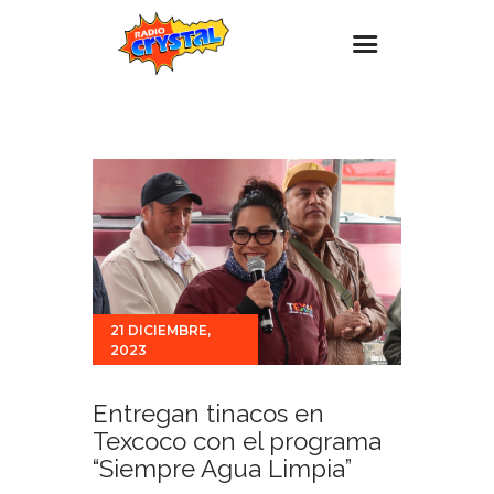
Inicio – Radio Crystal
Estaciones
Eventos
Promociones
Noticias
Para ti
21 DICIEMBRE,
2023
Contacto
Entregan tinacos en
Texcoco con el programa
“Siempre Agua Limpia”