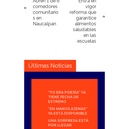
de
Abren 1 de 6
Entra en
comedores
vigor
entradas
comunitario
reforma que
s en
garantice
Naucalpan
alimentos
saludables
en las
escuelas
Últimas Noticias
“YO ERA POESÍA” YA
TIENE FECHA DE
ESTRENO
“EN MANOS AJENAS”
YA ESTÁ DISPONIBLE
UNA SORPRESA ESTÁ
POR LLEGAR