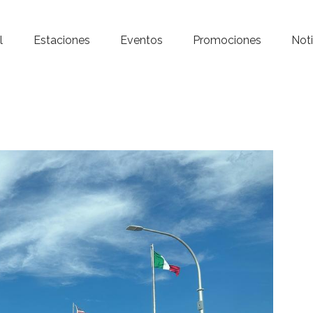
Inicio – Radio Crystal
l
Estaciones
Eventos
Promociones
Noti
Estaciones
Eventos
Promociones
Noticias
Para ti
Contacto