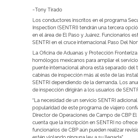
~Tony Tirado
Los conductores inscritos en el programa Secu
Inspection (SENTRI) tendrán una tercera opci
en el área de El Paso y Juárez. Funcionarios e
SENTRI en el cruce internacional Paso Del Nort
La Oficina de Aduanas y Protección Fronteriz
homólogos mexicanos para ampliar el servicio S
puente internacional ahora está separado del t
cabinas de inspección más al este de las inst
SENTRI dependiendo de la demanda. Los anunc
de inspección dirigirán a los usuarios de SENTR
“La necesidad de un servicio SENTRI adiciona
popularidad de este programa de viajero confiab
Director de Operaciones de Campo de CBP El 
cuenta que la inscripción en SENTRI no ofrece
funcionarios de CBP aún pueden realizar revisi
estén violando ninguna ley a su llegada”.