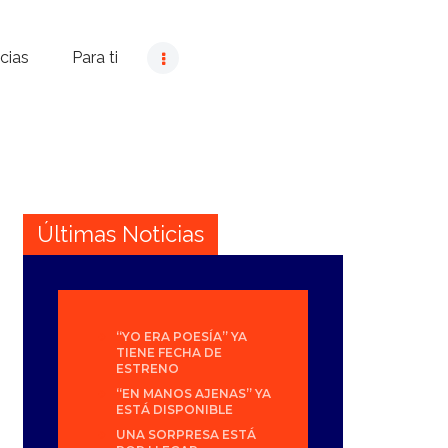
cias
Para ti
Últimas Noticias
“YO ERA POESÍA” YA
TIENE FECHA DE
ESTRENO
“EN MANOS AJENAS” YA
ESTÁ DISPONIBLE
UNA SORPRESA ESTÁ