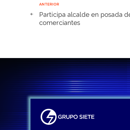
Navegación
ANTERIOR
Participa alcalde en posada d
de
comerciantes
entradas