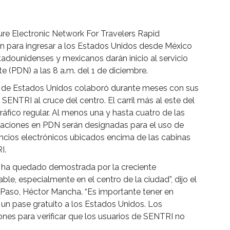
re Electronic Network For Travelers Rapid
ón para ingresar a los Estados Unidos desde México
stadounidenses y mexicanos darán inicio al servicio
e (PDN) a las 8 a.m. del 1 de diciembre.
a de Estados Unidos colaboró durante meses con sus
ENTRI al cruce del centro. El carril más al este del
ráfico regular. Al menos una y hasta cuatro de las
alaciones en PDN serán designadas para el uso de
ios electrónicos ubicados encima de las cabinas
I.
l ha quedado demostrada por la creciente
le, especialmente en el centro de la ciudad”, dijo el
Paso, Héctor Mancha. “Es importante tener en
 un pase gratuito a los Estados Unidos. Los
ones para verificar que los usuarios de SENTRI no