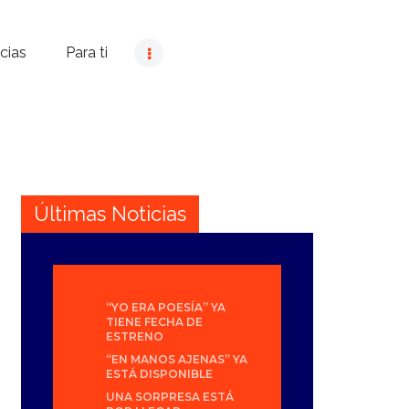
cias
Para ti
Últimas Noticias
“YO ERA POESÍA” YA
TIENE FECHA DE
ESTRENO
“EN MANOS AJENAS” YA
ESTÁ DISPONIBLE
UNA SORPRESA ESTÁ