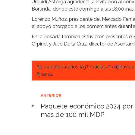
Urquidi Astorga agradeció la invitación al conv
Borunda, donde este domingo a las 18:00 inau
Lorenzo Muñoz, presidente del Mercado Fernan
el apoyo otorgado a los comerciantes durante
En la posada también estuvieron presentes el 
Orpinel y Julio De la Cruz, director de Asent
#posadalocatarios #g7noticias #feliznavid
#juarez
Navegación
ANTERIOR
Paquete económico 2024 por
de
más de 100 mil MDP
entradas