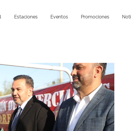
Inicio – Radio Crystal
l
Estaciones
Eventos
Promociones
Noti
Estaciones
Eventos
Promociones
Noticias
Para ti
Contacto