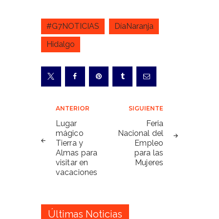
#G7NOTICIAS
DíaNaranja
Hidalgo
Navegación
ANTERIOR
SIGUIENTE
de
Lugar
Feria
mágico
Nacional del
entradas
Tierra y
Empleo
Almas para
para las
visitar en
Mujeres
vacaciones
Últimas Noticias