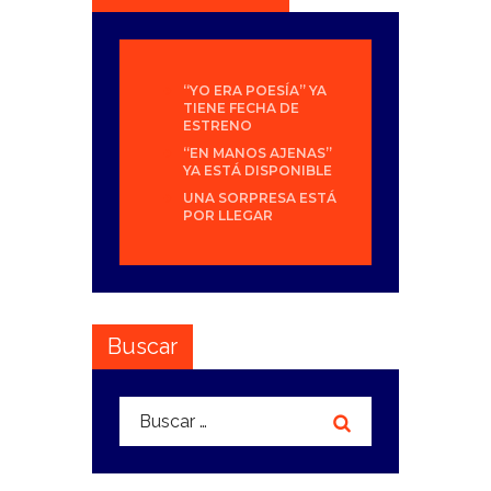
“YO ERA POESÍA” YA
TIENE FECHA DE
ESTRENO
“EN MANOS AJENAS”
YA ESTÁ DISPONIBLE
UNA SORPRESA ESTÁ
POR LLEGAR
Buscar
Buscar: