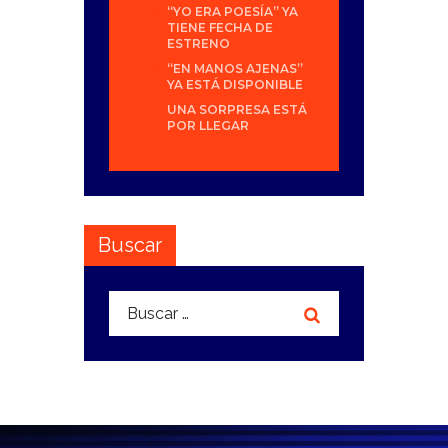
“YO ERA POESÍA” YA
TIENE FECHA DE
ESTRENO
“EN MANOS AJENAS”
YA ESTÁ DISPONIBLE
UNA SORPRESA ESTÁ
POR LLEGAR
Buscar
Buscar: