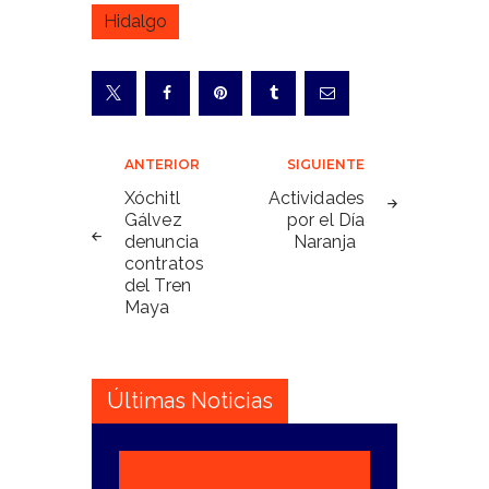
Hidalgo
Navegación
ANTERIOR
SIGUIENTE
de
Xóchitl
Actividades
Gálvez
por el Día
entradas
denuncia
Naranja
contratos
del Tren
Maya
Últimas Noticias