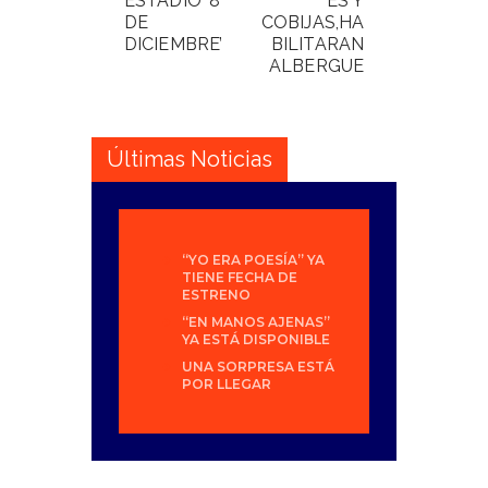
ESTADIO ‘8
ES Y
DE
COBIJAS,HA
DICIEMBRE’
BILITARAN
ALBERGUE
Últimas Noticias
“YO ERA POESÍA” YA
TIENE FECHA DE
ESTRENO
“EN MANOS AJENAS”
YA ESTÁ DISPONIBLE
UNA SORPRESA ESTÁ
POR LLEGAR