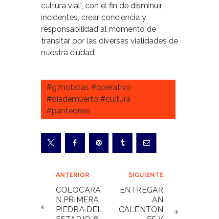
cultura vial”, con el fin de disminuir
incidentes, crear conciencia y
responsabilidad al momento de
transitar por las diversas vialidades de
nuestra ciudad.
#g7noticias #operativo
#diademuerto #cultura
#panteones
Navegación
ANTERIOR
SIGUIENTE
de
COLOCARA
ENTREGAR
N PRIMERA
AN
entradas
PIEDRA DEL
CALENTON