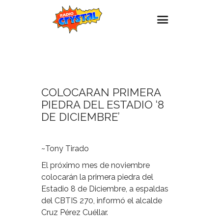
30
OCTUBRE,
Inicio – Radio Crystal
2023
Estaciones
COLOCARAN PRIMERA
Eventos
PIEDRA DEL ESTADIO ‘8
Promociones
DE DICIEMBRE’
Noticias
Para ti
~Tony Tirado
Contacto
El próximo mes de noviembre
colocarán la primera piedra del
Estadio 8 de Diciembre, a espaldas
del CBTIS 270, informó el alcalde
Cruz Pérez Cuéllar.