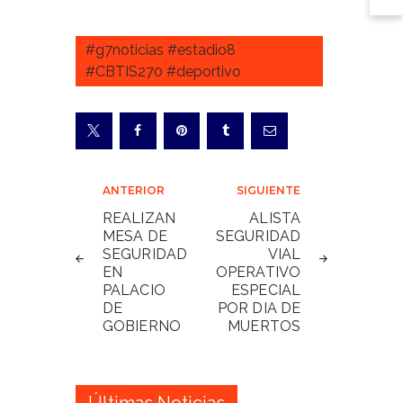
#g7noticias #estadio8
#CBTIS270 #deportivo
Navegación
ANTERIOR
SIGUIENTE
de
REALIZAN
ALISTA
MESA DE
SEGURIDAD
entradas
SEGURIDAD
VIAL
EN
OPERATIVO
PALACIO
ESPECIAL
DE
POR DIA DE
GOBIERNO
MUERTOS
Últimas Noticias