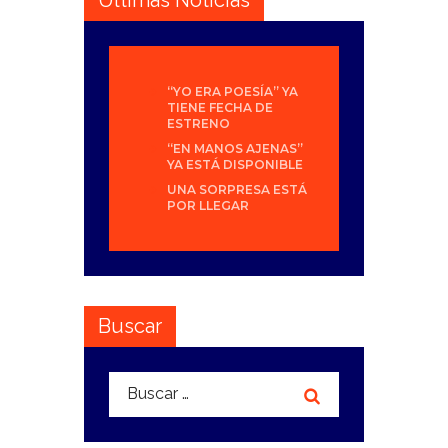
“YO ERA POESÍA” YA
TIENE FECHA DE
ESTRENO
“EN MANOS AJENAS”
YA ESTÁ DISPONIBLE
UNA SORPRESA ESTÁ
POR LLEGAR
Buscar
Buscar: