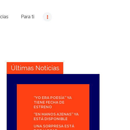
cias
Para ti
Últimas Noticias
“YO ERA POESÍA” YA
TIENE FECHA DE
ESTRENO
“EN MANOS AJENAS” YA
ESTÁ DISPONIBLE
UNA SORPRESA ESTÁ