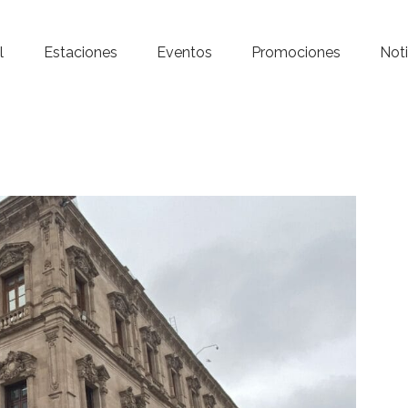
Inicio – Radio Crystal
l
Estaciones
Eventos
Promociones
Noti
Estaciones
Eventos
Promociones
Noticias
Para ti
Contacto