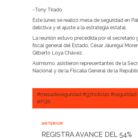
~Tony Tirado
Este lunes se realizó mesa de seguridad en Pala
delictiva y el ajuste a la estrategia estatal.
La reunión estuvo precedida por el secretario 
fiscal general del Estado, César Jáuregui Moren
Gilberto Loya Chávez.
Asimismo, asistieron representantes de la Secr
Nacional y de la Fiscalía General de la Repúbli
#mesadeseguridad #g7noticias #seguridad
#FGR
Navegación
ANTERIOR
REGISTRA AVANCE DEL 54%