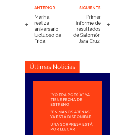
Navegación
ANTERIOR
SIGUIENTE
de
Marina
Primer
realiza
informe de
entradas
aniversario
resultados
luctuoso de
de Salomón
Frida.
Jara Cruz.
Últimas Noticias
“YO ERA POESÍA” YA
TIENE FECHA DE
ESTRENO
“EN MANOS AJENAS”
YA ESTÁ DISPONIBLE
UNA SORPRESA ESTÁ
POR LLEGAR