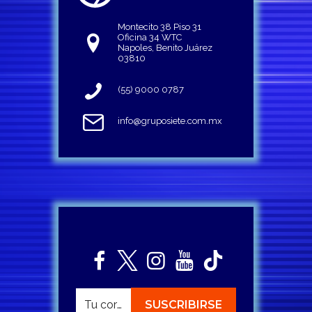
Montecito 38 Piso 31
Oficina 34 WTC
Napoles, Benito Juárez
03810
(55) 9000 0787
info@gruposiete.com.mx